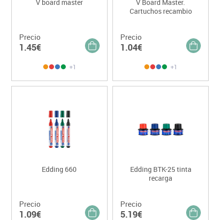
V board master
V Board Master.
Cartuchos recambio
Precio
Precio
1.45€
1.04€
+1
+1
Edding 660
Edding BTK-25 tinta
recarga
Precio
Precio
1.09€
5.19€