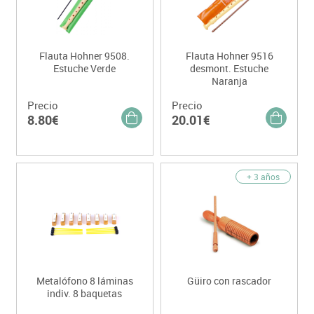
Flauta Hohner 9508.
Flauta Hohner 9516
Estuche Verde
desmont. Estuche
Naranja
Precio
Precio
8.80€
20.01€
+ 3 años
Metalófono 8 láminas
Güiro con rascador
indiv. 8 baquetas