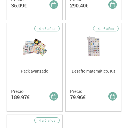
35.09€
290.40€
4 a 6 años
4 a 6 años
Pack avanzado
Desafío matemático. Kit
Precio
Precio
189.97€
79.96€
4 a 6 años