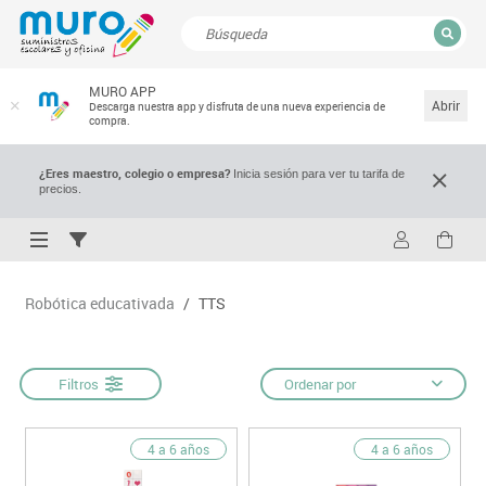
CERRAR
MURO APP
Resultados de la búsqueda
Abrir
Descarga nuestra app y disfruta de una nueva experiencia de
compra.
¿Eres maestro, colegio o empresa?
Inicia sesión para ver tu tarifa de
precios.
Robótica educativada
/
TTS
Filtros
Ordenar por
4 a 6 años
4 a 6 años