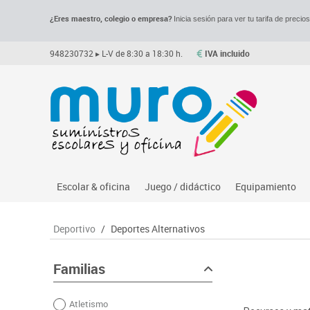
¿Eres maestro, colegio o empresa?
Inicia sesión para ver tu tarifa de precio
948230732
▸ L-V de 8:30 a 18:30 h.
IVA incluido
Escolar & oficina
Juego / didáctico
Equipamiento
Archivo
Asociación y atención
Despachos y of
M
Deportivo
/
Deportes Alternativos
Complementos oficina
Ciencias
Espacios compa
Le
Dibujo técnico y artístico
Construcciones
Mesas educaci
Me
Familias
Escritura y corrección
Espacios exteriores
Muebles escola
Mo
Atletismo
Higiene
Espacios multisensoriales
Percheros, bald
M