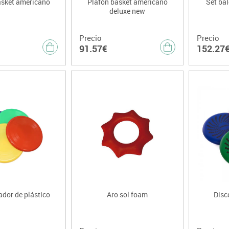
asket americano
Plafón basket americano
Set ba
deluxe new
Precio
Precio
91.57€
152.27
ador de plástico
Aro sol foam
Disc