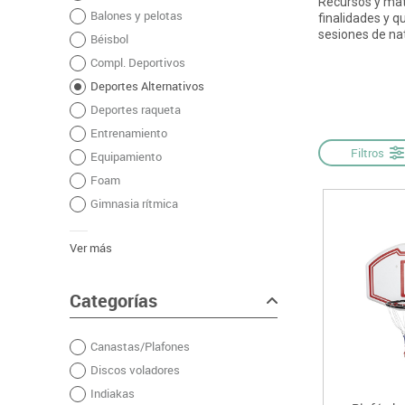
Recursos y mate
Balones y pelotas
Informática
Juegos heurísticos
Pizarras, vitrin
Pr
finalidades y 
sesiones de nat
Béisbol
Manualidades
Juegos de mesa
Sillas, bancos 
Ps
Compl. Deportivos
Material escolar
Juegos simbólicos
S
Deportes Alternativos
Plastifica, encuaderna, destruye
Deportes raqueta
Papel y manipulados
Entrenamiento
Filtros
Equipamiento
Foam
Gimnasia rítmica
Ver más
Categorías
Canastas/Plafones
Discos voladores
Indiakas