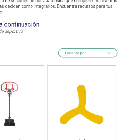
ipo de sesiones de actividad física que cumplen con distintas
s deciden como integrarlos. Encuentra recursos para tus
c.
ntos
 a continuación
de deportivo
Ordenar por