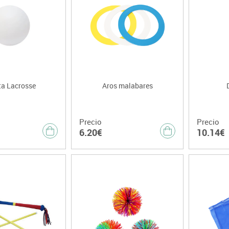
ta Lacrosse
Aros malabares
Precio
Precio
6.20€
10.14€