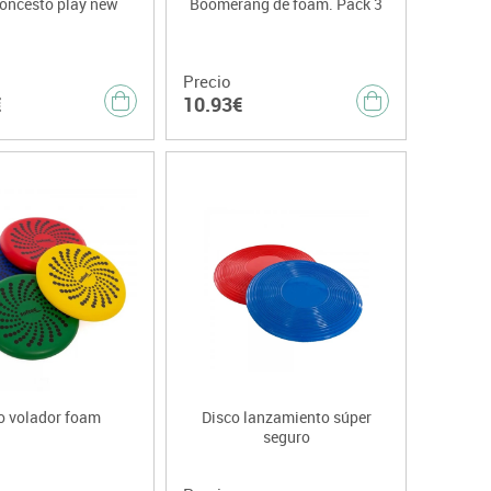
loncesto play new
Boomerang de foam. Pack 3
Precio
€
10.93€
o volador foam
Disco lanzamiento súper
seguro