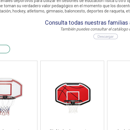
riales deportivos para utilizar en sesiones de educación física u otro t
as y expositores
imeras edades
Deportes raqueta
Monitores interactivos
que toman su verdadero valor pedagógico en el momento que los docente
Protección deportiva
ación, hockey, atletismo, gimnasio, baloncesto, deportes de raqueta, et
y taburetes
icomotricidad
Entrenamiento
Pc & tablets & cámaras docume
Psicomotricidad
tem
Equipamiento
Consulta todas nuestras familias
Pantallas de proyección
También puedes consultar el catálogo 
Soportes
Videoproyección