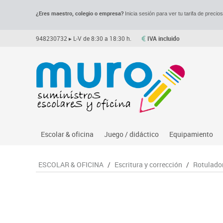
¿Eres maestro, colegio o empresa?
Inicia sesión para ver tu tarifa de precio
948230732
▸ L-V de 8:30 a 18:30 h.
IVA incluido
Escolar & oficina
Juego / didáctico
Equipamiento
Archivo
Asociación y atención
Despachos y of
M
ESCOLAR & OFICINA
/
Escritura y corrección
/
Rotulador
Complementos oficina
Ciencias
Espacios compa
Le
Dibujo técnico y artístico
Construcciones
Mesas educaci
Me
Escritura y corrección
Espacios exteriores
Muebles escola
Mo
Higiene
Espacios multisensoriales
Percheros, bald
M