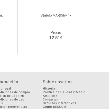
u.
Stabilo MARKdry 4x
Marcad
Precio
12.51€
formación
Sobre nosotros
so legal
Historia
diciones de compra
Política de Calidad y Medio
ítica de Cookies
Ambiente
diciones de uso
Contactar
PD
Recursos Interactivos
biar preferencias
Grupo DESCOM