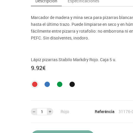
Descripción
Especificaciones
as y expositores
imeras edades
Deportes raqueta
Monitores interactivos
Protección deportiva
y taburetes
icomotricidad
Entrenamiento
Pc & tablets & cámaras docume
Psicomotricidad
Marcador de madera y mina seca para pizarras blancas 
tem
Equipamiento
Pantallas de proyección
hasta el último trazo. Puede limpiarse en seco y en hú
Soportes
fácilmente entre pizarra y rotafolio: no emborrona ni
PEFC. Sin disolventes, inodoro.
Videoproyección
Lápiz pizarras Stabilo Markdry Rojo. Caja 5 u.
9.92
€
Rojo
Referéncia
31176-