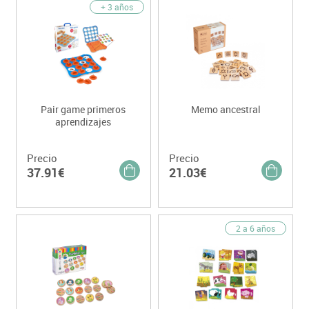
+ 3 años
Pair game primeros
Memo ancestral
aprendizajes
Precio
Precio
37.91€
21.03€
2 a 6 años