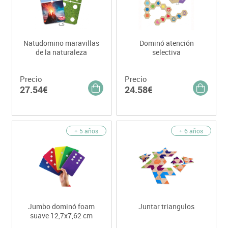
Natudomino maravillas
Dominó atención
de la naturaleza
selectiva
Precio
Precio
27.54€
24.58€
+ 5 años
+ 6 años
Jumbo dominó foam
Juntar triangulos
suave 12,7x7,62 cm