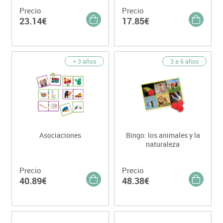
Precio
Precio
23.14€
17.85€
+ 3 años
3 a 6 años
Asociaciones
Bingo: los animales y la
naturaleza
Precio
Precio
40.89€
48.38€