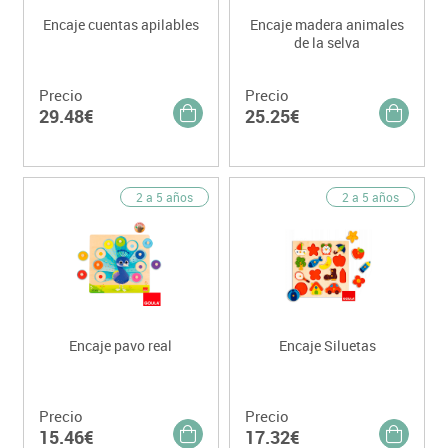
Encaje cuentas apilables
Encaje madera animales
de la selva
Precio
Precio
29.48€
25.25€
2 a 5 años
2 a 5 años
Encaje pavo real
Encaje Siluetas
Precio
Precio
15.46€
17.32€