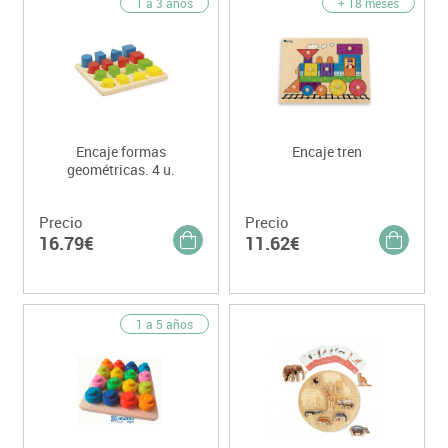
1 a 3 años
+ 18 meses
Encaje formas
Encaje tren
geométricas. 4 u.
Precio
Precio
16.79€
11.62€
1 a 5 años