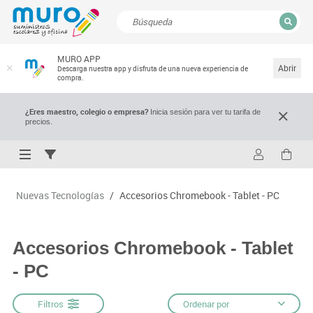
CERRAR
MURO APP
Resultados de la búsqueda
Abrir
Descarga nuestra app y disfruta de una nueva experiencia de
compra.
¿Eres maestro, colegio o empresa?
Inicia sesión para ver tu tarifa de
precios.
Nuevas Tecnologías
/
Accesorios Chromebook - Tablet - PC
Accesorios Chromebook - Tablet
- PC
Filtros
Ordenar por