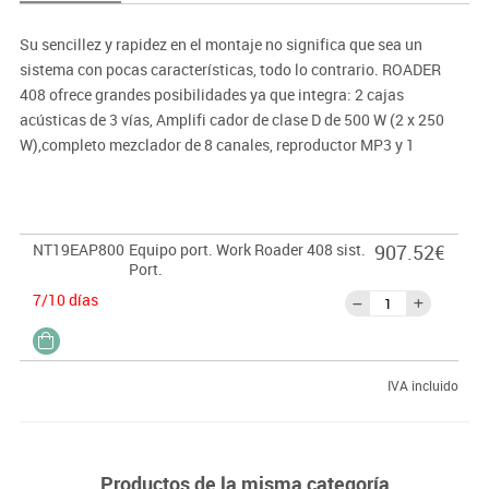
Su sencillez y rapidez en el montaje no significa que sea un
sistema con pocas características, todo lo contrario. ROADER
408 ofrece grandes posibilidades ya que integra: 2 cajas
acústicas de 3 vías, Amplifi cador de clase D de 500 W (2 x 250
W),completo mezclador de 8 canales, reproductor MP3 y 1
micrófono. Todo disponible en segundos.
NT19EAP800
Equipo port. Work Roader 408 sist.
907.52€
Port.
7/10 días
IVA incluido
Productos de la misma categoría