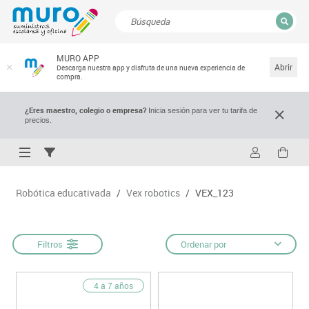
CERRAR
MURO APP
Resultados de la búsqueda
Abrir
Descarga nuestra app y disfruta de una nueva experiencia de
compra.
¿Eres maestro, colegio o empresa?
Inicia sesión para ver tu tarifa de
precios.
Robótica educativada
/
Vex robotics
/
VEX_123
Filtros
Ordenar por
4 a 7 años