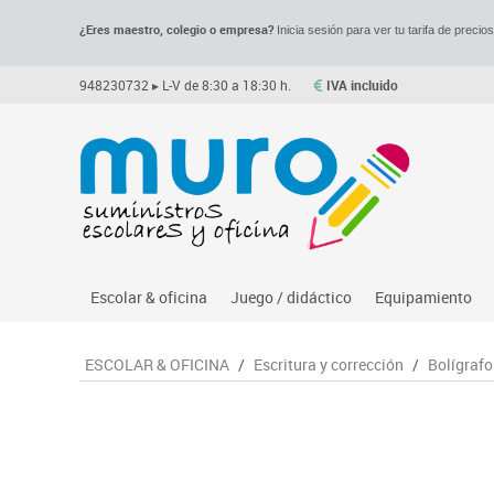
¿Eres maestro, colegio o empresa?
Inicia sesión para ver tu tarifa de precio
948230732
▸ L-V de 8:30 a 18:30 h.
IVA incluido
Escolar & oficina
Juego / didáctico
Equipamiento
Archivo
Asociación y atención
Despachos y of
M
ESCOLAR & OFICINA
/
Escritura y corrección
/
Bolígrafo
Complementos oficina
Ciencias
Espacios compa
Le
Dibujo técnico y artístico
Construcciones
Mesas educaci
Me
Escritura y corrección
Espacios exteriores
Muebles escola
Mo
Higiene
Espacios multisensoriales
Percheros, bald
M