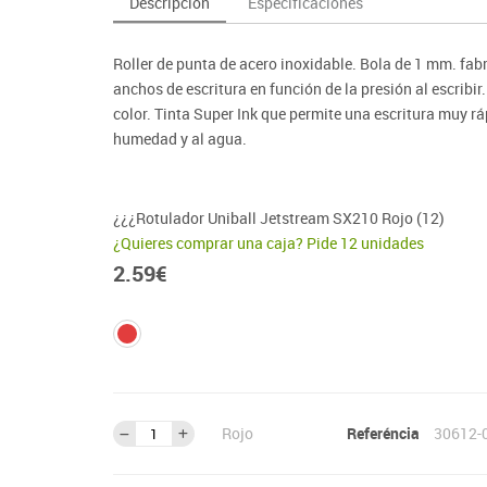
Descripción
Especificaciones
as y expositores
imeras edades
Deportes raqueta
Monitores interactivos
Protección deportiva
y taburetes
icomotricidad
Entrenamiento
Pc & tablets & cámaras docume
Psicomotricidad
Roller de punta de acero inoxidable. Bola de 1 mm. fab
tem
Equipamiento
Pantallas de proyección
anchos de escritura en función de la presión al escribi
Soportes
color. Tinta Super Ink que permite una escritura muy ráp
humedad y al agua.
Videoproyección
¿¿¿Rotulador Uniball Jetstream SX210 Rojo (12)
¿Quieres comprar una caja? Pide 12 unidades
2.59
€
Rojo
Referéncia
30612-