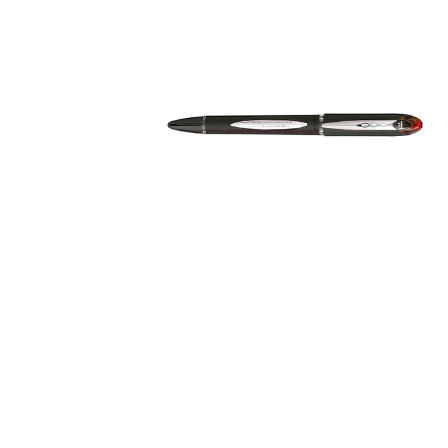
Informática
Juegos heurísticos
Pizarras, vitrin
Pr
Manualidades
Juegos de mesa
Sillas, bancos 
Ps
Material escolar
Juegos simbólicos
S
Plastifica, encuaderna, destruye
Papel y manipulados