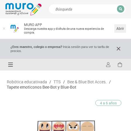
CERRAR
MURO APP
Resultados de la búsqueda
Abrir
Descarga nuestra app y disfruta de una nueva experiencia de
compra.
¿Eres maestro, colegio o empresa?
Inicia sesión para ver tu tarifa de
precios.
Robótica educativada
/
TTS
/
Bee & Blue Bot Acces.
/
Tapete emoticonos Bee-Bot y Blue-Bot
4 a 6 años