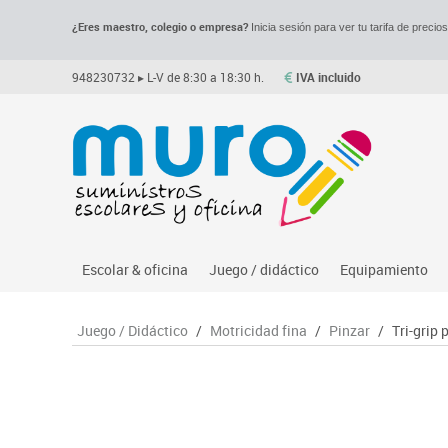
¿Eres maestro, colegio o empresa?
Inicia sesión para ver tu tarifa de precio
948230732
▸ L-V de 8:30 a 18:30 h.
IVA incluido
Escolar & oficina
Juego / didáctico
Equipamiento
Archivo
Asociación y atención
Despachos y of
M
Juego / Didáctico
/
Motricidad fina
/
Pinzar
/
Tri-grip 
Complementos oficina
Ciencias
Espacios compa
Le
Dibujo técnico y artístico
Construcciones
Mesas educaci
Me
Escritura y corrección
Espacios exteriores
Muebles escola
Mo
Higiene
Espacios multisensoriales
Percheros, bald
M