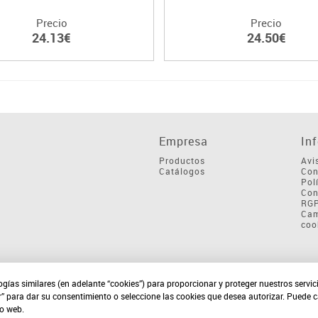
Precio
Precio
24.13€
24.50€
Empresa
In
Productos
Avi
Catálogos
Con
Pol
Con
RG
Cam
coo
ogías similares (en adelante “cookies”) para proporcionar y proteger nuestros servi
r” para dar su consentimiento o seleccione las cookies que desea autorizar. Puede 
io web.