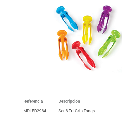
Informática
Juegos heurísticos
Pizarras, vitrin
Pr
Manualidades
Juegos de mesa
Sillas, bancos 
Ps
Material escolar
Juegos simbólicos
S
Plastifica, encuaderna, destruye
Papel y manipulados
Referencia
Descripción
MDLER2964
Set 6 Tri-Grip Tongs