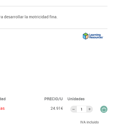
ntos
 desarrollar la motricidad fina.
idad
PRECIO/U
Unidades
ías
24.91€
IVA incluido