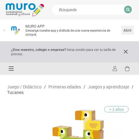
CERRAR
MURO APP
Resultados de la búsqueda
Abrir
Descarga nuestra app y disfruta de una nueva experiencia de
compra.
¿Eres maestro, colegio o empresa?
Inicia sesión para ver tu tarifa de
precios.
Juego / Didáctico
/
Primeras edades
/
Juegos y aprendizaje
/
Tucanes
+ 2 años