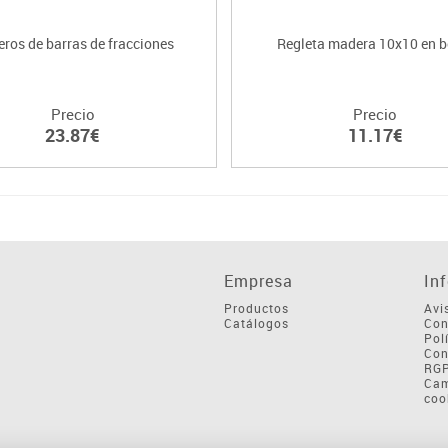
eros de barras de fracciones
Regleta madera 10x10 en b
Precio
Precio
23.87€
11.17€
Empresa
In
Productos
Avi
Catálogos
Con
Pol
Con
RG
Cam
coo