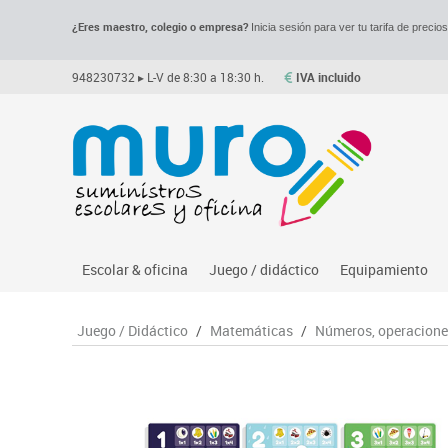
¿Eres maestro, colegio o empresa?
Inicia sesión para ver tu tarifa de precio
948230732
▸ L-V de 8:30 a 18:30 h.
IVA incluido
Escolar & oficina
Juego / didáctico
Equipamiento
Archivo
Asociación y atención
Despachos y of
M
Juego / Didáctico
/
Matemáticas
/
Números, operaciones
Complementos oficina
Ciencias
Espacios compa
Le
Dibujo técnico y artístico
Construcciones
Mesas educaci
Me
Escritura y corrección
Espacios exteriores
Muebles escola
Mo
Higiene
Espacios multisensoriales
Percheros, bald
M