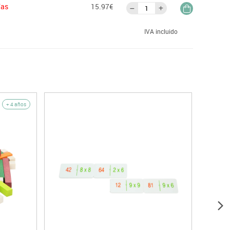
ías
15.97€
IVA incluido
+ 4 años