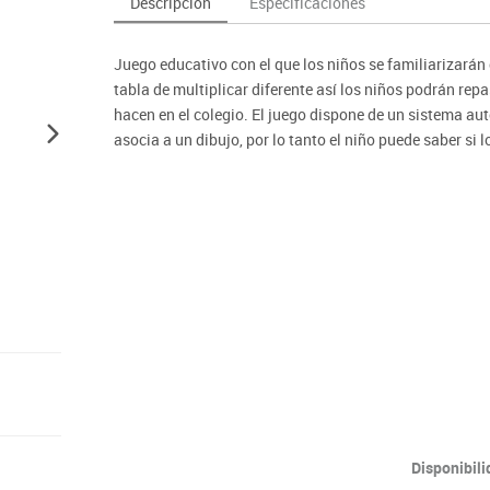
Descripción
Especificaciones
as y expositores
imeras edades
Deportes raqueta
Monitores interactivos
Protección deportiva
y taburetes
icomotricidad
Entrenamiento
Pc & tablets & cámaras docume
Psicomotricidad
Juego educativo con el que los niños se familiarizarán
tem
Equipamiento
Pantallas de proyección
tabla de multiplicar diferente así los niños podrán repa
Soportes
hacen en el colegio. El juego dispone de un sistema aut
asocia a un dibujo, por lo tanto el niño puede saber si
Videoproyección
Disponibil