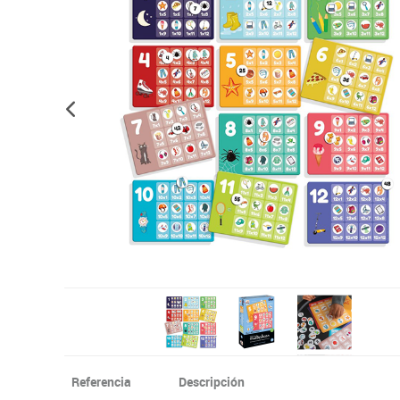
Informática
Juegos heurísticos
Pizarras, vitrin
Pr
Manualidades
Juegos de mesa
Sillas, bancos 
Ps
Material escolar
Juegos simbólicos
S
Plastifica, encuaderna, destruye
Papel y manipulados
Referencia
Descripción