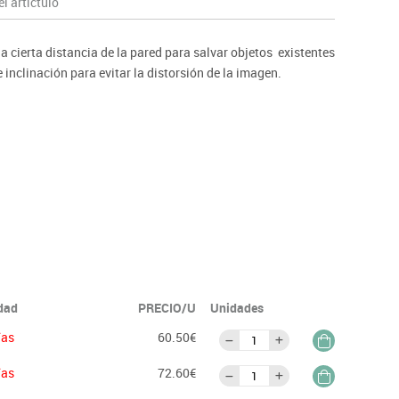
l artíctulo
ntos
 a cierta distancia de la pared para salvar objetos existentes
e inclinación para evitar la distorsión de la imagen.
idad
PRECIO/U
Unidades
ías
60.50€
ías
72.60€