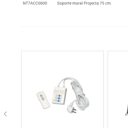
NT7ACC0600
Soporte mural Projecta 75 cm.