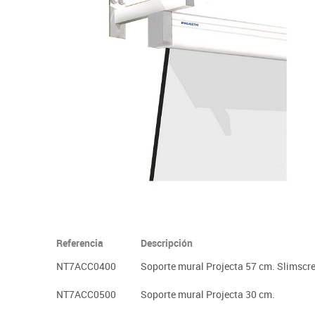
Informática
Juegos heurísticos
Pizarras, vitrin
Pr
Manualidades
Juegos de mesa
Sillas, bancos 
Ps
Material escolar
Juegos simbólicos
S
Plastifica, encuaderna, destruye
Papel y manipulados
Referencia
Descripción
NT7ACC0400
Soporte mural Projecta 57 cm. Slimscr
NT7ACC0500
Soporte mural Projecta 30 cm.