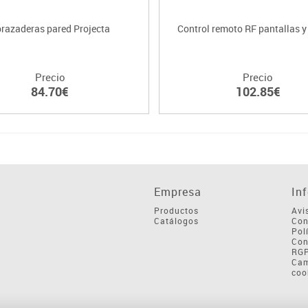
razaderas pared Projecta
Control remoto RF pantallas 
Precio
Precio
84.70€
102.85€
Empresa
In
Productos
Avi
Catálogos
Con
Pol
Con
RG
Cam
coo