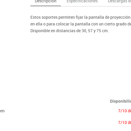
Descripción
Especificaciones
Descargas de
as y expositores
imeras edades
Deportes raqueta
Monitores interactivos
Protección deportiva
y taburetes
icomotricidad
Entrenamiento
Pc & tablets & cámaras docume
Psicomotricidad
Estos soportes permiten fijar la pantalla de proyección
tem
Equipamiento
Pantallas de proyección
en ella o para colocar la pantalla con un cierto grado d
Soportes
Disponible en distancias de 30, 57 y 75 cm.
Videoproyección
Disponibil
een
7/10 d
7/10 d