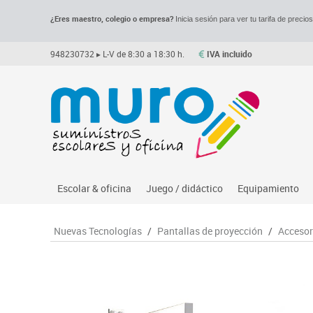
¿Eres maestro, colegio o empresa?
Inicia sesión para ver tu tarifa de precio
948230732
▸ L-V de 8:30 a 18:30 h.
IVA incluido
Escolar & oficina
Juego / didáctico
Equipamiento
Archivo
Asociación y atención
Despachos y of
M
Nuevas Tecnologías
/
Pantallas de proyección
/
Accesor
Complementos oficina
Ciencias
Espacios compa
Le
Dibujo técnico y artístico
Construcciones
Mesas educaci
Me
Escritura y corrección
Espacios exteriores
Muebles escola
Mo
Higiene
Espacios multisensoriales
Percheros, bald
M