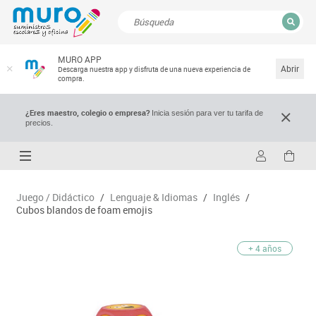
CERRAR
MURO APP
Resultados de la búsqueda
Abrir
Descarga nuestra app y disfruta de una nueva experiencia de
compra.
¿Eres maestro, colegio o empresa?
Inicia sesión para ver tu tarifa de
precios.
Juego / Didáctico
/
Lenguaje & Idiomas
/
Inglés
/
Cubos blandos de foam emojis
+ 4 años