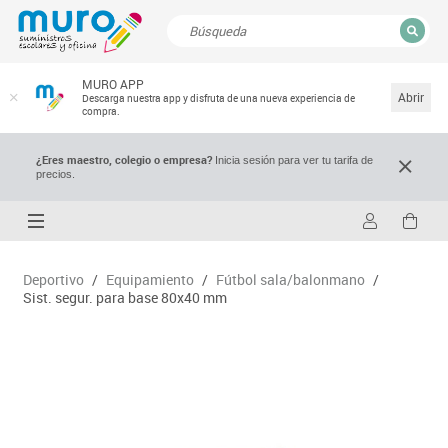
CERRAR
MURO APP
Resultados de la búsqueda
Abrir
Descarga nuestra app y disfruta de una nueva experiencia de
compra.
¿Eres maestro, colegio o empresa?
Inicia sesión para ver tu tarifa de
precios.
Deportivo
/
Equipamiento
/
Fútbol sala/balonmano
/
Sist. segur. para base 80x40 mm