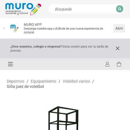
CERRAR
MURO APP
Resultados de la búsqueda
Abrir
Descarga nuestra app y disfruta de una nueva experiencia de
compra.
¿Eres maestro, colegio o empresa?
Inicia sesión para ver tu tarifa de
precios.
Deportivo
/
Equipamiento
/
Vóleibol varios
/
Silla juez de voleibol