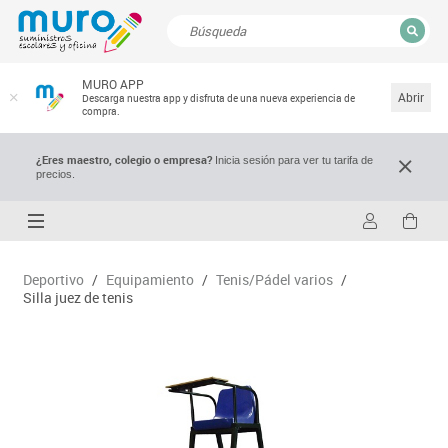
CERRAR
MURO APP
Resultados de la búsqueda
Abrir
Descarga nuestra app y disfruta de una nueva experiencia de
compra.
¿Eres maestro, colegio o empresa?
Inicia sesión para ver tu tarifa de
precios.
Deportivo
/
Equipamiento
/
Tenis/Pádel varios
/
Silla juez de tenis