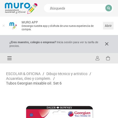
CERRAR
MURO APP
Resultados de la búsqueda
Abrir
Descarga nuestra app y disfruta de una nueva experiencia de
compra.
¿Eres maestro, colegio o empresa?
Inicia sesión para ver tu tarifa de
precios.
ESCOLAR & OFICINA
/
Dibujo técnico y artístico
/
Acuarelas, óleo y complem.
/
Tubos Georgian mixable oil. Set 6