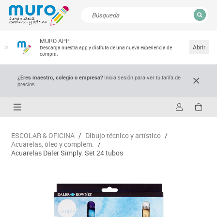
CERRAR
MURO APP
Resultados de la búsqueda
Abrir
Descarga nuestra app y disfruta de una nueva experiencia de
compra.
¿Eres maestro, colegio o empresa?
Inicia sesión para ver tu tarifa de
precios.
ESCOLAR & OFICINA
/
Dibujo técnico y artístico
/
Acuarelas, óleo y complem.
/
Acuarelas Daler Simply. Set 24 tubos