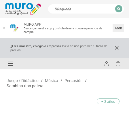
CERRAR
MURO APP
Resultados de la búsqueda
Abrir
Descarga nuestra app y disfruta de una nueva experiencia de
compra.
¿Eres maestro, colegio o empresa?
Inicia sesión para ver tu tarifa de
precios.
Juego / Didáctico
/
Música
/
Percusión
/
Sambina tipo paleta
+ 2 años