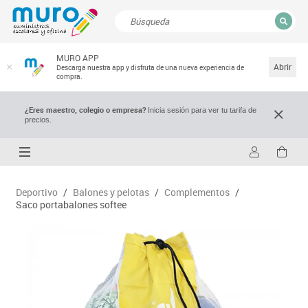
CERRAR
MURO APP
Resultados de la búsqueda
Abrir
Descarga nuestra app y disfruta de una nueva experiencia de
compra.
¿Eres maestro, colegio o empresa?
Inicia sesión para ver tu tarifa de
precios.
Deportivo
/
Balones y pelotas
/
Complementos
/
Saco portabalones softee