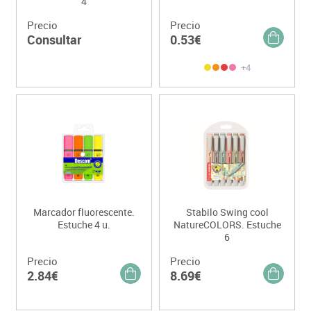
4
Precio
Precio
Consultar
0.53€
+4
Marcador fluorescente.
Stabilo Swing cool
Estuche 4 u.
NatureCOLORS. Estuche
6
Precio
Precio
2.84€
8.69€