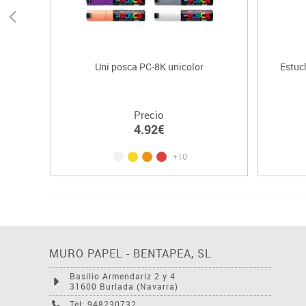
Uni posca PC-8K unicolor
Estuch
Precio
4.92€
+10
MURO PAPEL - BENTAPEA, SL
Basilio Armendariz 2 y 4
31600 Burlada (Navarra)
Tel: 948230732