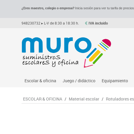
¿Eres maestro, colegio o empresa?
Inicia sesión para ver tu tarifa de precio
948230732
▸ L-V de 8:30 a 18:30 h.
IVA incluido
Escolar & oficina
Juego / didáctico
Equipamiento
Archivo
Asociación y atención
Despachos y of
M
ESCOLAR & OFICINA
/
Material escolar
/
Rotuladores es
Complementos oficina
Ciencias
Espacios compa
Le
Dibujo técnico y artístico
Construcciones
Mesas educaci
Me
Escritura y corrección
Espacios exteriores
Muebles escola
Mo
Higiene
Espacios multisensoriales
Percheros, bald
M