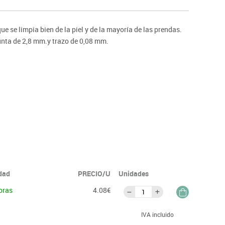
ntos
e se limpia bien de la piel y de la mayoría de las prendas.
unta de 2,8 mm.y trazo de 0,08 mm.
idad
PRECIO/U
Unidades
oras
4.08€
IVA incluido