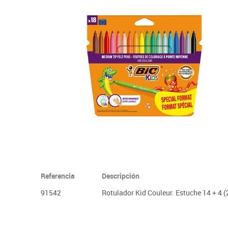
Informática
Juegos heurísticos
Pizarras, vitrin
Pr
Manualidades
Juegos de mesa
Sillas, bancos 
Ps
Material escolar
Juegos simbólicos
S
Plastifica, encuaderna, destruye
Papel y manipulados
Referencia
Descripción
91542
Rotulador Kid Couleur. Estuche 14 + 4 (