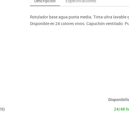
Descripción
Especificaciones
as y expositores
imeras edades
Deportes raqueta
Monitores interactivos
Protección deportiva
y taburetes
icomotricidad
Entrenamiento
Pc & tablets & cámaras docume
Psicomotricidad
Rotulador base agua punta media. Tinta ultra lavable qu
tem
Equipamiento
Pantallas de proyección
Disponible en 24 colores vivos. Capuchón ventilado. P
Soportes
Videoproyección
Disponibil
26)
24/48 h