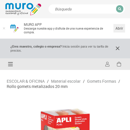
CERRAR
MURO APP
Resultados de la búsqueda
Abrir
Descarga nuestra app y disfruta de una nueva experiencia de
compra.
¿Eres maestro, colegio o empresa?
Inicia sesión para ver tu tarifa de
precios.
ESCOLAR & OFICINA
/
Material escolar
/
Gomets Formas
/
Rollo gomets metalizados 20 mm