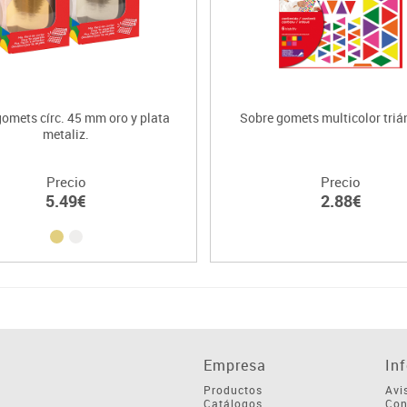
gomets círc. 45 mm oro y plata
Sobre gomets multicolor triá
metaliz.
Precio
Precio
5.49€
2.88€
Empresa
In
Productos
Avi
Catálogos
Con