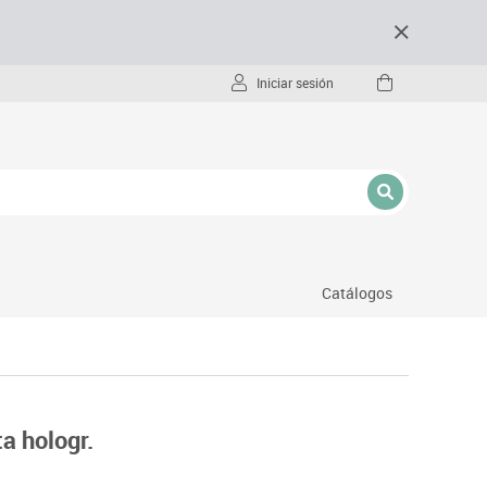
Iniciar sesión
Catálogos
- pc
a hologr.