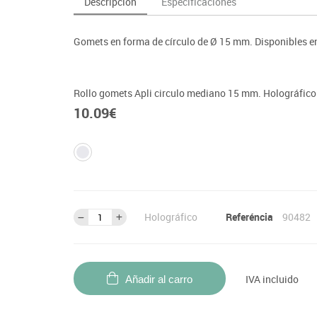
Descripción
Especificaciones
as y expositores
imeras edades
Deportes raqueta
Monitores interactivos
Protección deportiva
y taburetes
icomotricidad
Entrenamiento
Pc & tablets & cámaras docume
Psicomotricidad
Gomets en forma de círculo de Ø 15 mm. Disponibles en 
tem
Equipamiento
Pantallas de proyección
Soportes
Rollo gomets Apli circulo mediano 15 mm. Holográfico
Videoproyección
10.09
€
Holográfico
Referéncia
90482
IVA incluido
Añadir al carro