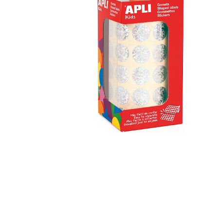
Informática
Juegos heurísticos
Pizarras, vitrin
Pr
Manualidades
Juegos de mesa
Sillas, bancos 
Ps
Material escolar
Juegos simbólicos
S
Plastifica, encuaderna, destruye
Papel y manipulados