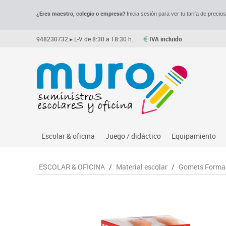
¿Eres maestro, colegio o empresa?
Inicia sesión para ver tu tarifa de precio
948230732
▸ L-V de 8:30 a 18:30 h.
IVA incluido
Escolar & oficina
Juego / didáctico
Equipamiento
Archivo
Asociación y atención
Despachos y of
M
ESCOLAR & OFICINA
/
Material escolar
/
Gomets Forma
Complementos oficina
Ciencias
Espacios compa
Le
Dibujo técnico y artístico
Construcciones
Mesas educaci
Me
Escritura y corrección
Espacios exteriores
Muebles escola
Mo
Higiene
Espacios multisensoriales
Percheros, bald
M