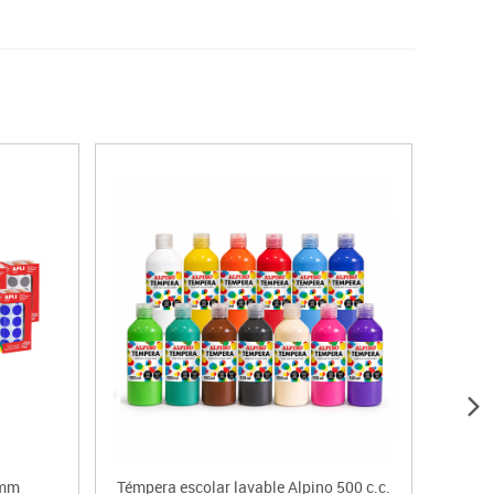
 mm
Témpera escolar lavable Alpino 500 c.c.
Rol