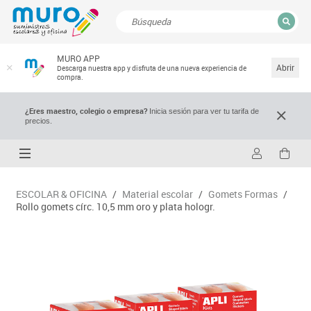
CERRAR
MURO APP
Resultados de la búsqueda
Abrir
Descarga nuestra app y disfruta de una nueva experiencia de
compra.
¿Eres maestro, colegio o empresa?
Inicia sesión para ver tu tarifa de
precios.
ESCOLAR & OFICINA
/
Material escolar
/
Gomets Formas
/
Rollo gomets círc. 10,5 mm oro y plata hologr.