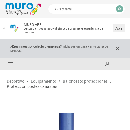
CERRAR
MURO APP
Resultados de la búsqueda
Abrir
Descarga nuestra app y disfruta de una nueva experiencia de
compra.
¿Eres maestro, colegio o empresa?
Inicia sesión para ver tu tarifa de
precios.
Deportivo
/
Equipamiento
/
Baloncesto protecciones
/
Protección postes canastas