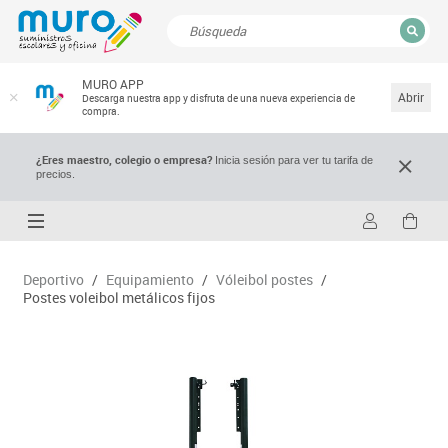
CERRAR
MURO APP
Resultados de la búsqueda
Abrir
Descarga nuestra app y disfruta de una nueva experiencia de
compra.
¿Eres maestro, colegio o empresa?
Inicia sesión para ver tu tarifa de
precios.
Deportivo
/
Equipamiento
/
Vóleibol postes
/
Postes voleibol metálicos fijos