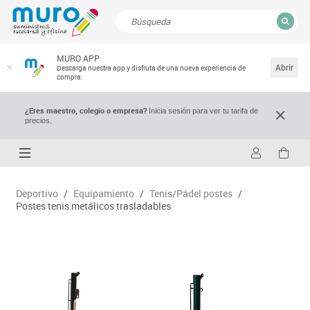
CERRAR
MURO APP
Resultados de la búsqueda
Abrir
Descarga nuestra app y disfruta de una nueva experiencia de
compra.
¿Eres maestro, colegio o empresa?
Inicia sesión para ver tu tarifa de
precios.
Deportivo
/
Equipamiento
/
Tenis/Pádel postes
/
Postes tenis metálicos trasladables