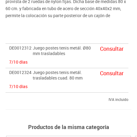
provista de 2 ruedas de nylon fijas. Dicha base de medidas 80 x
60 cm. y fabricada en tubo de acero de sección 40x40x2 mm,
permite la colocación su parte posterior de un cajón de
contrapeso para evitar su vuelco. El peso aproximado de
contrapeso debería ser de unos 60/80 kg. Incluye carraca tensora
para poder tensar el cable de la red que se quiera colocar. Poste
redondo de 80 mm. Ø o cuadrado de 80 x 80 mm.
DE0012312
Juego postes tenis metál. Ø80
Consultar
mm trasladables
7/10 días
DE0012324
Juego postes tenis metál.
Consultar
trasladables cuad. 80 mm
7/10 días
IVA incluido
Productos de la misma categoría