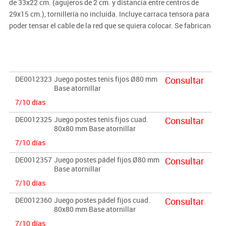
de 33x22 cm. (agujeros de 2 cm. y distancia entre centros de
29x15 cm.), tornillería no incluida. Incluye carraca tensora para
poder tensar el cable de la red que se quiera colocar. Se fabrican
en dos modalidades; en tenis, para que la red quede a la altura
reglamentaria de 1,07 m., y en pádel, para que la altura de red
quede a los 92 cm. también reglamentarios en dicha disciplina.
Ideal para instalaciones en la que no se desea hacer obra civil.
DE0012323
Juego postes tenis fijos Ø80 mm
Consultar
Poste redondo de 80 mm. Ø o cuadrado de 80 x 80 mm.
Base atornillar
7/10 días
DE0012325
Juego postes tenis fijos cuad.
Consultar
80x80 mm Base atornillar
7/10 días
DE0012357
Juego postes pádel fijos Ø80 mm
Consultar
Base atornillar
7/10 días
DE0012360
Juego postes pádel fijos cuad.
Consultar
80x80 mm Base atornillar
7/10 días