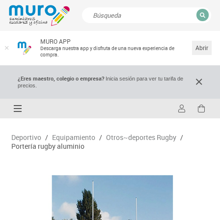
CERRAR
MURO APP
Resultados de la búsqueda
Abrir
Descarga nuestra app y disfruta de una nueva experiencia de
compra.
¿Eres maestro, colegio o empresa?
Inicia sesión para ver tu tarifa de
precios.
Deportivo
/
Equipamiento
/
Otros~deportes Rugby
/
Portería rugby aluminio