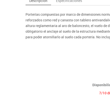
Descripción
Especificaciones
as y expositores
imeras edades
Deportes raqueta
Monitores interactivos
Protección deportiva
y taburetes
icomotricidad
Entrenamiento
Pc & tablets & cámaras docume
Psicomotricidad
Porterías compuestas por marco de dimensiones normati
tem
Equipamiento
Pantallas de proyección
reforzados como red y canasta con tablero antivandal
Soportes
altura reglamentaria al aro de baloncesto, el vuelo d
obligatorio el anclaje al suelo de la estructura mediant
Videoproyección
para poder atornillarlo al suelo cada portería. No incluy
Disponibil
.
7/10 d