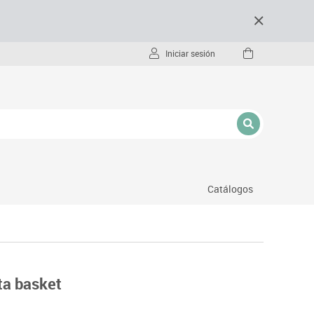
Iniciar sesión
Catálogos
- pc
ta basket