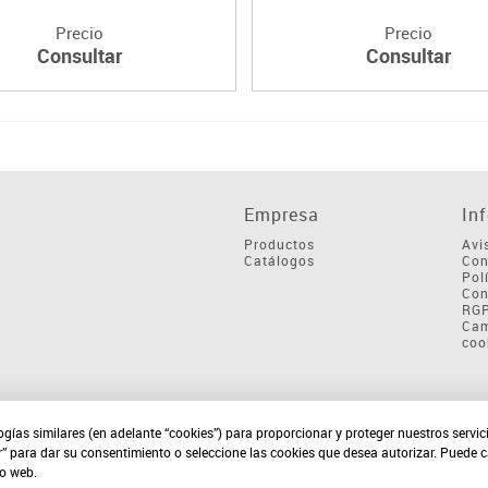
Precio
Precio
Consultar
Consultar
Empresa
In
Productos
Avi
Catálogos
Con
Pol
Con
RG
Cam
coo
ogías similares (en adelante “cookies”) para proporcionar y proteger nuestros servi
r” para dar su consentimiento o seleccione las cookies que desea autorizar. Puede 
io web.