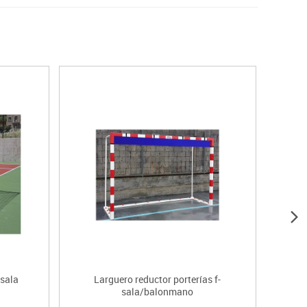
 sala
Larguero reductor porterías f-
Po
sala/balonmano