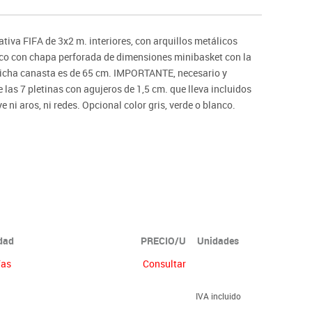
ntos
va FIFA de 3x2 m. interiores, con arquillos metálicos
ico con chapa perforada de dimensiones minibasket con la
e dicha canasta es de 65 cm. IMPORTANTE, necesario y
e las 7 pletinas con agujeros de 1,5 cm. que lleva incluidos
e ni aros, ni redes. Opcional color gris, verde o blanco.
idad
PRECIO/U
Unidades
ías
Consultar
IVA incluido