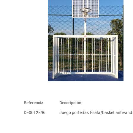
Informática
Juegos heurísticos
Pizarras, vitrin
Pr
Manualidades
Juegos de mesa
Sillas, bancos 
Ps
Material escolar
Juegos simbólicos
S
Plastifica, encuaderna, destruye
Papel y manipulados
Referencia
Descripción
DE0012596
Juego porterías f-sala/basket antivand