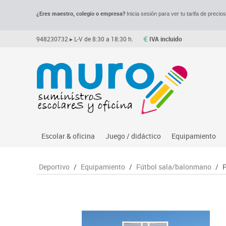
¿Eres maestro, colegio o empresa?
Inicia sesión para ver tu tarifa de precio
948230732
▸ L-V de 8:30 a 18:30 h.
IVA incluido
Escolar & oficina
Juego / didáctico
Equipamiento
Archivo
Asociación y atención
Despachos y of
M
Deportivo
/
Equipamiento
/
Fútbol sala/balonmano
/
P
Complementos oficina
Ciencias
Espacios compa
Le
Dibujo técnico y artístico
Construcciones
Mesas educaci
Me
Escritura y corrección
Espacios exteriores
Muebles escola
Mo
Higiene
Espacios multisensoriales
Percheros, bald
M