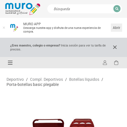
CERRAR
MURO APP
Resultados de la búsqueda
Abrir
Descarga nuestra app y disfruta de una nueva experiencia de
compra.
¿Eres maestro, colegio o empresa?
Inicia sesión para ver tu tarifa de
precios.
Deportivo
/
Compl. Deportivos
/
Botellas líquidos
/
Porta-botellas basic plegable