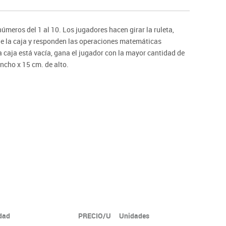
ntos
números del 1 al 10. Los jugadores hacen girar la ruleta,
de la caja y responden las operaciones matemáticas
 caja está vacía, gana el jugador con la mayor cantidad de
ncho x 15 cm. de alto.
idad
PRECIO/U
Unidades