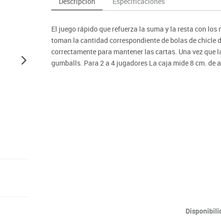
Descripción
Especificaciones
as y expositores
imeras edades
Deportes raqueta
Monitores interactivos
Protección deportiva
y taburetes
icomotricidad
Entrenamiento
Pc & tablets & cámaras docume
Psicomotricidad
El juego rápido que refuerza la suma y la resta con los 
tem
Equipamiento
Pantallas de proyección
toman la cantidad correspondiente de bolas de chicle 
Soportes
correctamente para mantener las cartas. Una vez que la
gumballs. Para 2 a 4 jugadores La caja mide 8 cm. de a
Videoproyección
Disponibil