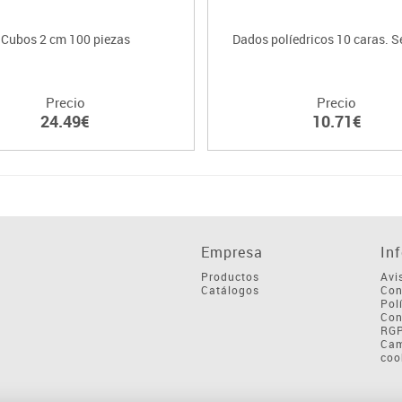
Cubos 2 cm 100 piezas
Dados políedricos 10 caras. Se
Precio
Precio
24.49€
10.71€
Empresa
In
Productos
Avi
Catálogos
Con
Pol
Con
RG
Cam
coo