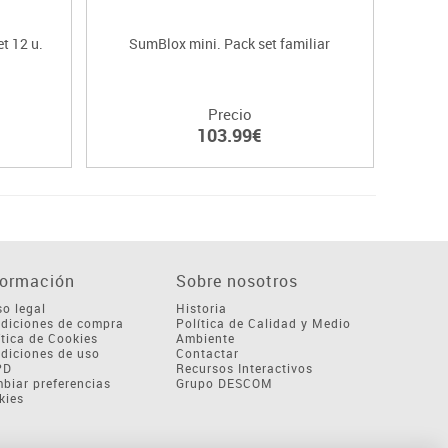
t 12 u.
SumBlox mini. Pack set familiar
Precio
103.99€
formación
Sobre nosotros
so legal
Historia
diciones de compra
Política de Calidad y Medio
ítica de Cookies
Ambiente
diciones de uso
Contactar
PD
Recursos Interactivos
biar preferencias
Grupo DESCOM
kies