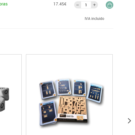
oras
17.45€
IVA incluido