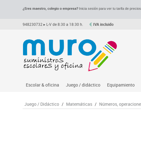
¿Eres maestro, colegio o empresa?
Inicia sesión para ver tu tarifa de precio
948230732
▸ L-V de 8:30 a 18:30 h.
IVA incluido
Escolar & oficina
Juego / didáctico
Equipamiento
Archivo
Asociación y atención
Despachos y of
M
Juego / Didáctico
/
Matemáticas
/
Números, operaciones
Complementos oficina
Ciencias
Espacios compa
Le
Dibujo técnico y artístico
Construcciones
Mesas educaci
Me
Escritura y corrección
Espacios exteriores
Muebles escola
Mo
Higiene
Espacios multisensoriales
Percheros, bald
M