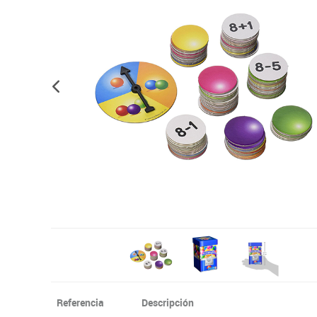
Informática
Juegos heurísticos
Pizarras, vitrin
Pr
Manualidades
Juegos de mesa
Sillas, bancos 
Ps
Material escolar
Juegos simbólicos
S
Plastifica, encuaderna, destruye
Papel y manipulados
Referencia
Descripción