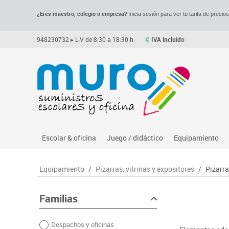
¿Eres maestro, colegio o empresa?
Inicia sesión para ver tu tarifa de precio
948230732
▸ L-V de 8:30 a 18:30 h.
IVA incluido
Escolar & oficina
Juego / didáctico
Equipamiento
Archivo
Asociación y atención
Despachos y of
M
Equipamiento
/
Pizarras, vitrinas y expositores
/
Pizarra
Complementos oficina
Ciencias
Espacios compa
Le
Dibujo técnico y artístico
Construcciones
Mesas educaci
Me
Familias
Escritura y corrección
Espacios exteriores
Muebles escola
Mo
Despachos y oficinas
Higiene
Espacios multisensoriales
Percheros, bald
M