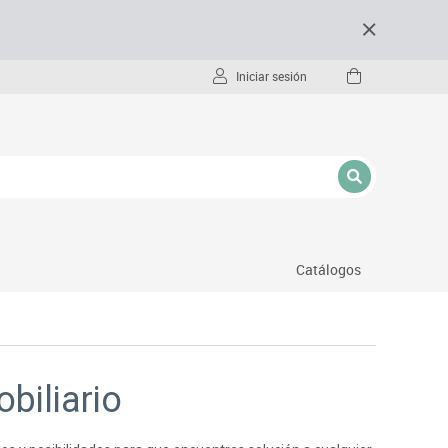
Iniciar sesión
Catálogos
- pc
biliario