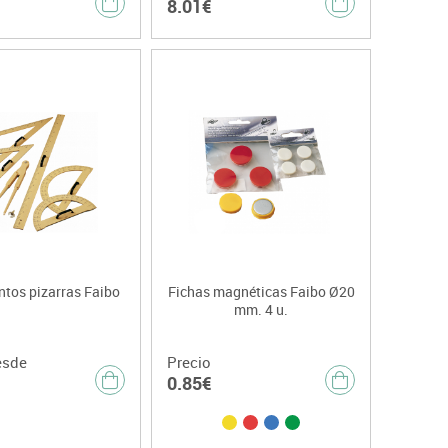
8.01€
ntos pizarras Faibo
Fichas magnéticas Faibo Ø20
mm. 4 u.
esde
Precio
0.85€