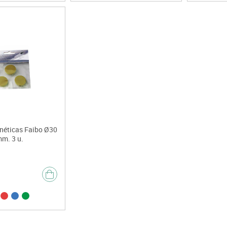
néticas Faibo Ø30
m. 3 u.