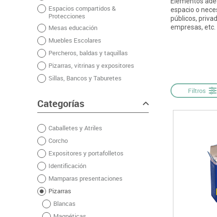
Elementos adec
Espacios compartidos &
Informática
Juegos heurísticos
Pizarras, vitrin
Pr
espacio o neces
Protecciones
públicos, priva
Manualidades
Juegos de mesa
Sillas, bancos 
Ps
Mesas educación
empresas, etc.
Material escolar
Juegos simbólicos
S
Muebles Escolares
Plastifica, encuaderna, destruye
Percheros, baldas y taquillas
Papel y manipulados
Pizarras, vitrinas y expositores
Sillas, Bancos y Taburetes
Filtros
Categorías
Caballetes y Atriles
Corcho
Expositores y portafolletos
Identificación
Mamparas presentaciones
Pizarras
Blancas
Magnéticas