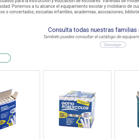
uados para la instrucción y educación de escolares. Variedad de modelo
as y expositores
imeras edades
Deportes raqueta
Monitores interactivos
idad. Ponemos a tu alcance el equipamiento escolar y mobiliario de cua
Protección deportiva
dos o concertados, escuelas infantiles, academias, asociaciones, bibliot
y taburetes
icomotricidad
Entrenamiento
Pc & tablets & cámaras docume
Psicomotricidad
tem
Equipamiento
Pantallas de proyección
Consulta todas nuestras familias
Soportes
También puedes consultar el catálogo de equipami
Videoproyección