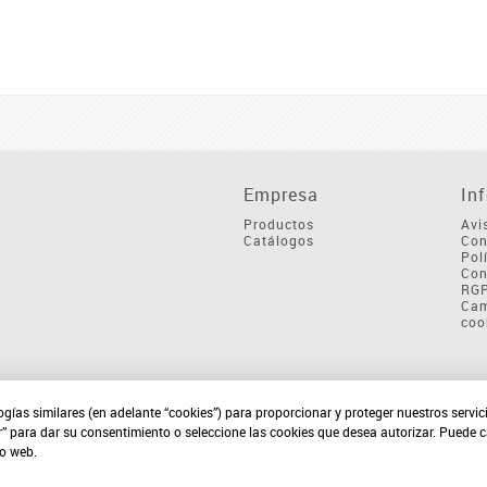
Empresa
In
Productos
Avi
Catálogos
Con
Pol
Con
RG
Cam
coo
ogías similares (en adelante “cookies”) para proporcionar y proteger nuestros servi
r” para dar su consentimiento o seleccione las cookies que desea autorizar. Puede 
io web.