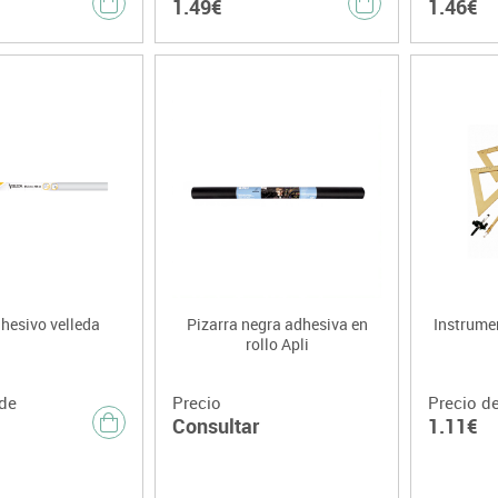
1.49€
1.46€
hesivo velleda
Pizarra negra adhesiva en
Instrume
rollo Apli
de
Precio
Precio d
Consultar
1.11€