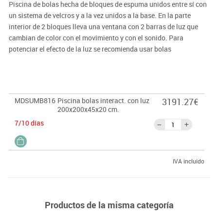
Piscina de bolas hecha de bloques de espuma unidos entre sí con
un sistema de velcros y a la vez unidos a la base. En la parte
interior de 2 bloques lleva una ventana con 2 barras de luz que
cambian de color con el movimiento y con el sonido. Para
potenciar el efecto de la luz se recomienda usar bolas
transparentes.
· Medidas:
200x200x45x20 cm.
· Materiales:
Espuma 25 kg/m3 recubierto con PVC ignífugo (m2)
MDSUMB816
Piscina bolas interact. con luz
3191.27€
y atóxico libre ftalatos.
200x200x45x20 cm.
7/10 días
Las bolas se venden por separado.
Ver producto
IVA incluido
Productos de la misma categoría