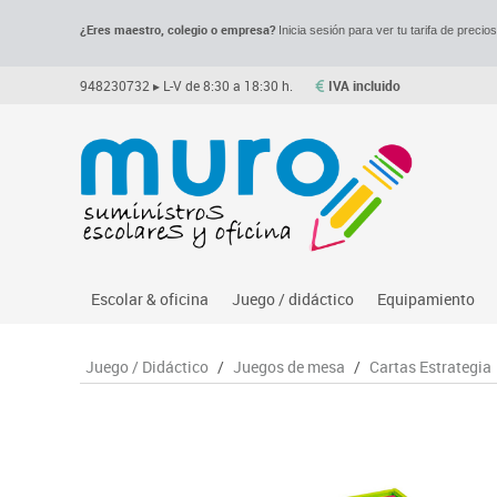
¿Eres maestro, colegio o empresa?
Inicia sesión para ver tu tarifa de precio
948230732
▸ L-V de 8:30 a 18:30 h.
IVA incluido
Escolar & oficina
Juego / didáctico
Equipamiento
Archivo
Asociación y atención
Despachos y of
M
Juego / Didáctico
/
Juegos de mesa
/
Cartas Estrategia
Complementos oficina
Ciencias
Espacios compa
Le
Dibujo técnico y artístico
Construcciones
Mesas educaci
Me
Escritura y corrección
Espacios exteriores
Muebles escola
Mo
Higiene
Espacios multisensoriales
Percheros, bald
M