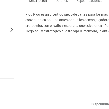
Descripción
Detalles
Especificaciones
as y expositores
imeras edades
Deportes raqueta
Monitores interactivos
Protección deportiva
y taburetes
icomotricidad
Entrenamiento
Pc & tablets & cámaras docume
Psicomotricidad
Piou Piou es un divertido juego de cartas para los más
tem
Equipamiento
Pantallas de proyección
conviertan en pollitos antes de que los demás jugador
Soportes
protegerlos con el gallo y esperar a que eclosionen. ¡P
juego ágil y estratégico que trabaja la memoria, la ant
Videoproyección
· Jugadores:
2-5 jugadores
· Tiempo de partida:
10 minutos.
Disponibil