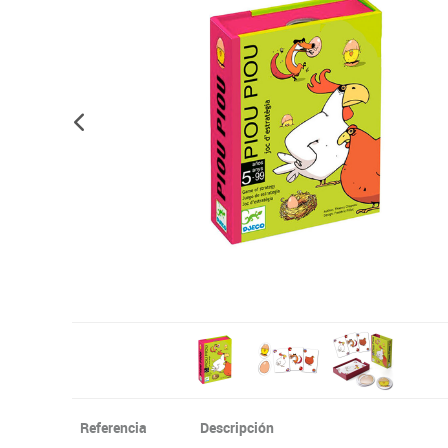
Informática
Juegos heurísticos
Pizarras, vitrin
Pr
Manualidades
Juegos de mesa
Sillas, bancos 
Ps
Material escolar
Juegos simbólicos
S
Plastifica, encuaderna, destruye
Papel y manipulados
Referencia
Descripción