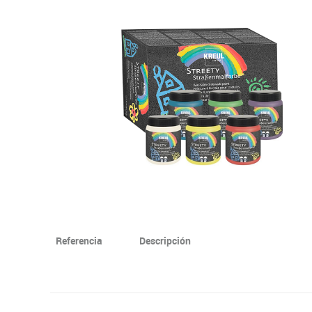
Informática
Juegos heurísticos
Pizarras, vitrin
Pr
Manualidades
Juegos de mesa
Sillas, bancos 
Ps
Material escolar
Juegos simbólicos
S
Plastifica, encuaderna, destruye
Papel y manipulados
Referencia
Descripción