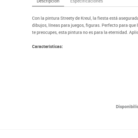
Descripción
Especificaciones
as y expositores
imeras edades
Deportes raqueta
Monitores interactivos
Protección deportiva
y taburetes
icomotricidad
Entrenamiento
Pc & tablets & cámaras docume
Psicomotricidad
Con la pintura Streety de Kreul, la fiesta está asegurad
tem
Equipamiento
Pantallas de proyección
dibujos, líneas para juegos, figuras. Perfecto para que 
Soportes
te preocupes, esta pintura no es para la eternidad. Apl
Videoproyección
Características:
· Para usar sobre asfalto y superficies pavimentadas
· Secado rápido
· Puede ser enjuagado con agua
· Libre de parabenos, vegano
Disponibil