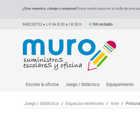
¿Eres maestro, colegio o empresa?
Inicia sesión para ver tu tarifa de precio
948230732
▸ L-V de 8:30 a 18:30 h.
IVA incluido
Escolar & oficina
Juego / didáctico
Equipamiento
Archivo
Asociación y atención
Despachos y of
M
Juego / Didáctico
/
Espacios exteriores
/
Arte
/
Pintura
Complementos oficina
Ciencias
Espacios compa
Le
Dibujo técnico y artístico
Construcciones
Mesas educaci
Me
Escritura y corrección
Espacios exteriores
Muebles escola
Mo
Higiene
Espacios multisensoriales
Percheros, bald
M