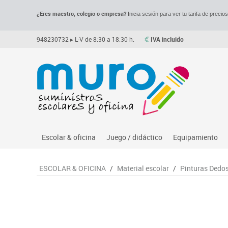
¿Eres maestro, colegio o empresa?
Inicia sesión para ver tu tarifa de precio
948230732
▸ L-V de 8:30 a 18:30 h.
IVA incluido
Escolar & oficina
Juego / didáctico
Equipamiento
Archivo
Asociación y atención
Despachos y of
M
ESCOLAR & OFICINA
/
Material escolar
/
Pinturas Dedo
Complementos oficina
Ciencias
Espacios compa
Le
Dibujo técnico y artístico
Construcciones
Mesas educaci
Me
Escritura y corrección
Espacios exteriores
Muebles escola
Mo
Higiene
Espacios multisensoriales
Percheros, bald
M