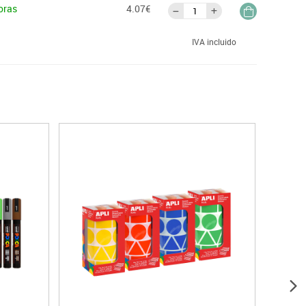
oras
4.07€
IVA incluido