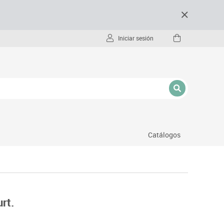
Iniciar sesión
Catálogos
- pc
rt.