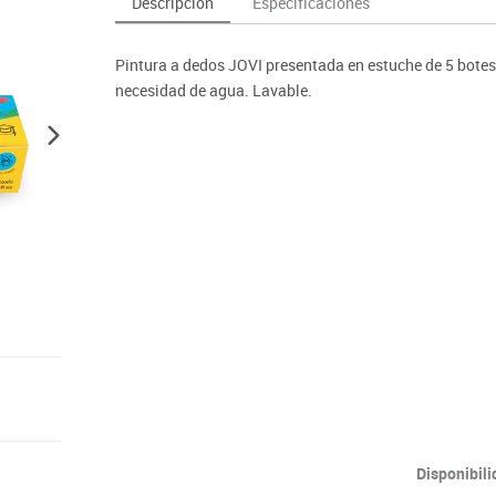
Descripción
Especificaciones
as y expositores
imeras edades
Deportes raqueta
Monitores interactivos
Protección deportiva
y taburetes
icomotricidad
Entrenamiento
Pc & tablets & cámaras docume
Psicomotricidad
Pintura a dedos JOVI presentada en estuche de 5 botes 
tem
Equipamiento
Pantallas de proyección
necesidad de agua. Lavable.
Soportes
Videoproyección
Disponibil