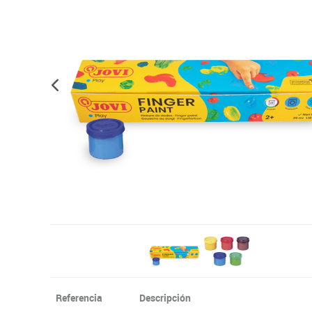
Informática
Juegos heurísticos
Pizarras, vitrin
Pr
Manualidades
Juegos de mesa
Sillas, bancos 
Ps
Material escolar
Juegos simbólicos
S
Plastifica, encuaderna, destruye
Papel y manipulados
Referencia
Descripción