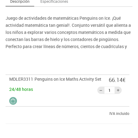
Descripción
Especificaciones
Juego de actividades de matemáticas Penguins on Ice. ¡Qué
actividad matemática tan genial!. Conjunto versátil que alienta a
los niños a explorar varios conceptos matemáticos a medida que
conectan las barras de hielo y los contadores de pingüinos.
Perfecto para crear líneas de números, cientos de cuadrículas y
muchas más actividades de matemáticas. Incluye diez barras de
hielo de plástico de 30 x 2.5 cm. (largo x ancho), 100 pingüinos de
plástico en diez colores y una guía de actividades con una hoja de
cálculo fotocopiable. Juego de 110 piezas.
MDLER3311
Penguins on Ice Maths Activity Set
66.14€
24/48 horas
IVA incluido