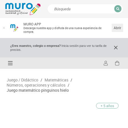
CERRAR
MURO APP
Resultados de la búsqueda
Abrir
Descarga nuestra app y disfruta de una nueva experiencia de
compra.
¿Eres maestro, colegio o empresa?
Inicia sesión para ver tu tarifa de
precios.
Juego / Didáctico
/
Matemáticas
/
Números, operaciones y cálculos
/
Juego matemático pinguinos hielo
+ 5 años