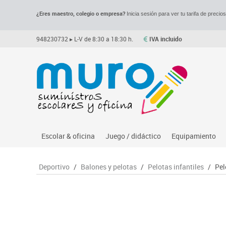
¿Eres maestro, colegio o empresa?
Inicia sesión para ver tu tarifa de precio
948230732
▸ L-V de 8:30 a 18:30 h.
IVA incluido
Escolar & oficina
Juego / didáctico
Equipamiento
Archivo
Asociación y atención
Despachos y of
M
Deportivo
/
Balones y pelotas
/
Pelotas infantiles
/
Pel
Complementos oficina
Ciencias
Espacios compa
Le
Dibujo técnico y artístico
Construcciones
Mesas educaci
Me
Escritura y corrección
Espacios exteriores
Muebles escola
Mo
Higiene
Espacios multisensoriales
Percheros, bald
M