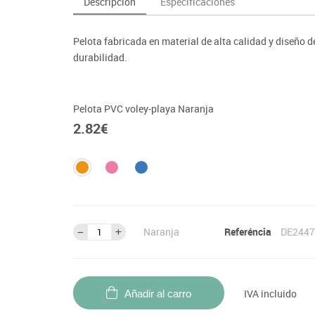
Descripción
Especificaciones
as y expositores
imeras edades
Deportes raqueta
Monitores interactivos
Protección deportiva
y taburetes
icomotricidad
Entrenamiento
Pc & tablets & cámaras docume
Psicomotricidad
Pelota fabricada en material de alta calidad y diseño de
tem
Equipamiento
Pantallas de proyección
durabilidad.
Soportes
Videoproyección
Pelota PVC voley-playa Naranja
2.82
€
Naranja
Referéncia
DE2447
IVA incluido
Añadir al carro