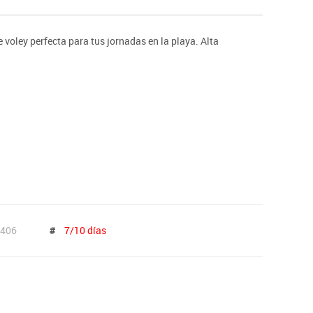
ntos
 voley perfecta para tus jornadas en la playa. Alta
406
#
7/10 días