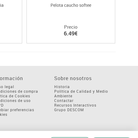
ia
Pelota caucho softee
Pe
Precio
6.49€
formación
Sobre nosotros
so legal
Historia
diciones de compra
Política de Calidad y Medio
ítica de Cookies
Ambiente
diciones de uso
Contactar
PD
Recursos Interactivos
biar preferencias
Grupo DESCOM
kies