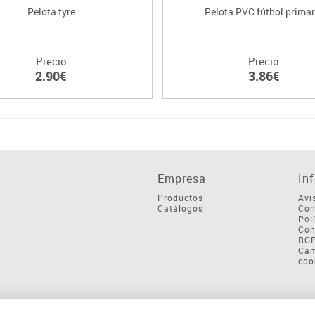
Pelota tyre
Pelota PVC fútbol primar
Precio
Precio
2.90€
3.86€
Empresa
In
Productos
Avi
Catálogos
Con
Pol
Con
RG
Cam
coo