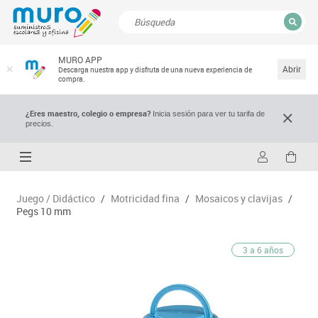
CERRAR
MURO APP
Resultados de la búsqueda
Abrir
Descarga nuestra app y disfruta de una nueva experiencia de
compra.
¿Eres maestro, colegio o empresa?
Inicia sesión para ver tu tarifa de
precios.
Juego / Didáctico
/
Motricidad fina
/
Mosaicos y clavijas
/
Pegs 10 mm
3 a 6 años