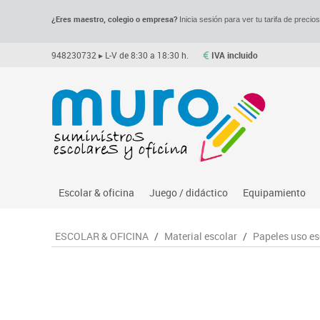
¿Eres maestro, colegio o empresa?
Inicia sesión para ver tu tarifa de precio
948230732
▸ L-V de 8:30 a 18:30 h.
IVA incluido
Escolar & oficina
Juego / didáctico
Equipamiento
Archivo
Asociación y atención
Despachos y of
M
ESCOLAR & OFICINA
/
Material escolar
/
Papeles uso es
Complementos oficina
Ciencias
Espacios compa
Le
Dibujo técnico y artístico
Construcciones
Mesas educaci
Me
Escritura y corrección
Espacios exteriores
Muebles escola
Mo
Higiene
Espacios multisensoriales
Percheros, bald
M