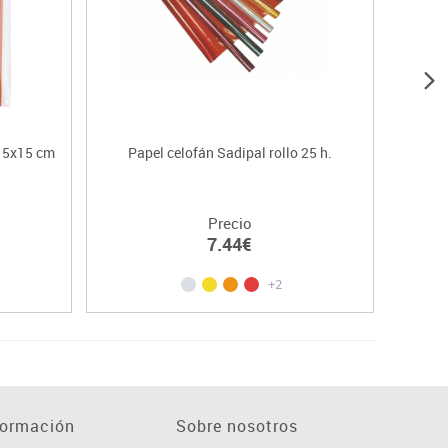
 15x15 cm
Papel celofán Sadipal rollo 25 h.
Papel
Precio
7.44€
+2
formación
Sobre nosotros