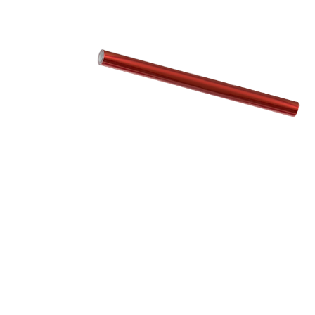
Informática
Juegos heurísticos
Pizarras, vitrin
Pr
Manualidades
Juegos de mesa
Sillas, bancos 
Ps
Material escolar
Juegos simbólicos
S
Plastifica, encuaderna, destruye
Papel y manipulados