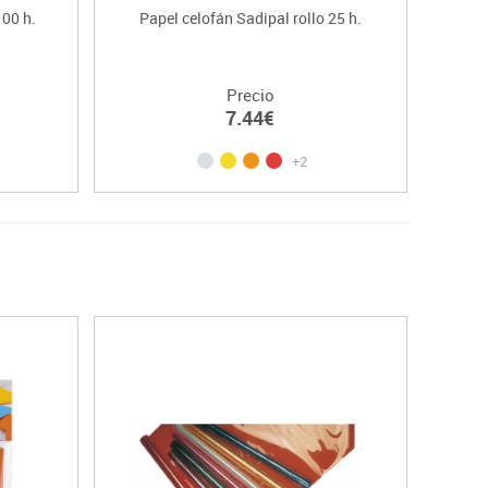
100 h.
Papel celofán Sadipal rollo 25 h.
Té
Precio
7.44€
+2