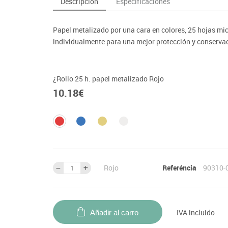
Descripción
Especificaciones
as y expositores
imeras edades
Deportes raqueta
Monitores interactivos
Protección deportiva
y taburetes
icomotricidad
Entrenamiento
Pc & tablets & cámaras docume
Psicomotricidad
Papel metalizado por una cara en colores, 25 hojas mic
tem
Equipamiento
Pantallas de proyección
individualmente para una mejor protección y conservac
Soportes
Videoproyección
¿Rollo 25 h. papel metalizado Rojo
10.18
€
Rojo
Referéncia
90310-
IVA incluido
Añadir al carro