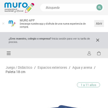
CERRAR
MURO APP
Resultados de la búsqueda
Abrir
Descarga nuestra app y disfruta de una nueva experiencia de
compra.
¿Eres maestro, colegio o empresa?
Inicia sesión para ver tu tarifa de
precios.
Juego / Didáctico
/
Espacios exteriores
/
Agua y arena
/
Paleta 18 cm
1 a 11 años