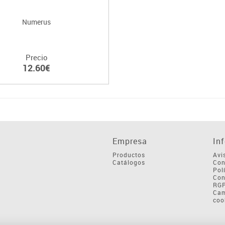
Numerus
Precio
12.60€
Empresa
In
Productos
Avi
Catálogos
Con
Pol
Con
RG
Cam
coo