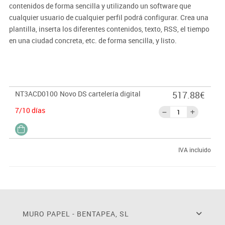
contenidos de forma sencilla y utilizando un software que
cualquier usuario de cualquier perfil podrá configurar. Crea una
plantilla, inserta los diferentes contenidos, texto, RSS, el tiempo
en una ciudad concreta, etc. de forma sencilla, y listo.
Configurable vía wireless o LAN, no precisa de conexión a internet
para funcionar. Compatible con los formatos de vídeo, imagen
más comunes del mercado y con PC/MAC. Permite además,
gestionar los contenidos desde un ordenador, de los diferentes
NT3ACD0100
Novo DS cartelería digital
517.88€
NOVODS conectados a tu red o chequea el estado sin necesidad
de desplazamiento del técnico de la empresa.
7/10 días
IVA incluido
MURO PAPEL - BENTAPEA, SL