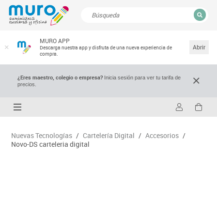
CERRAR
MURO APP
Resultados de la búsqueda
Abrir
Descarga nuestra app y disfruta de una nueva experiencia de
compra.
¿Eres maestro, colegio o empresa?
Inicia sesión para ver tu tarifa de
precios.
Nuevas Tecnologías
/
Cartelería Digital
/
Accesorios
/
Novo-DS carteleria digital