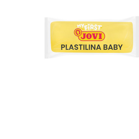
Informática
Juegos heurísticos
Pizarras, vitrin
Pr
Manualidades
Juegos de mesa
Sillas, bancos 
Ps
Material escolar
Juegos simbólicos
S
Plastifica, encuaderna, destruye
Papel y manipulados