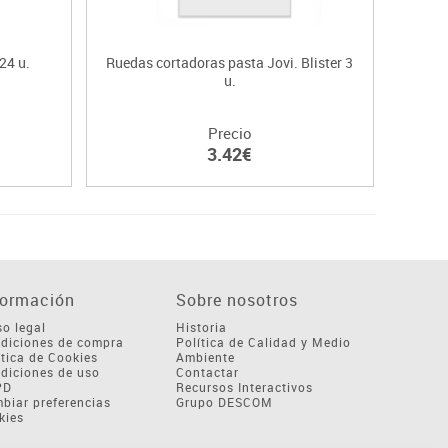
24 u.
Ruedas cortadoras pasta Jovi. Blister 3
Plasti
u.
Precio
3.42€
formación
Sobre nosotros
so legal
Historia
diciones de compra
Política de Calidad y Medio
ítica de Cookies
Ambiente
diciones de uso
Contactar
PD
Recursos Interactivos
biar preferencias
Grupo DESCOM
kies