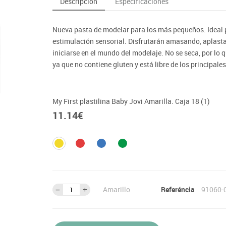
Descripción
Especificaciones
as y expositores
imeras edades
Deportes raqueta
Monitores interactivos
Protección deportiva
y taburetes
icomotricidad
Entrenamiento
Pc & tablets & cámaras docume
Psicomotricidad
Nueva pasta de modelar para los más pequeños. Ideal p
tem
Equipamiento
Pantallas de proyección
estimulación sensorial. Disfrutarán amasando, aplast
Soportes
iniciarse en el mundo del modelaje. No se seca, por lo
ya que no contiene gluten y está libre de los principale
Videoproyección
My First plastilina Baby Jovi Amarilla. Caja 18 (1)
11.14
€
Amarillo
Referéncia
91060-