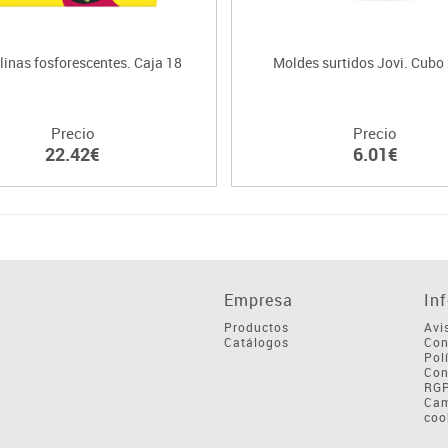
ilinas fosforescentes. Caja 18
Moldes surtidos Jovi. Cubo 
Precio
Precio
22.42€
6.01€
Empresa
In
Productos
Avi
Catálogos
Con
Pol
Con
RG
Cam
coo