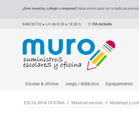
¿Eres maestro, colegio o empresa?
Inicia sesión para ver tu tarifa de precio
948230732
▸ L-V de 8:30 a 18:30 h.
IVA incluido
Escolar & oficina
Juego / didáctico
Equipamiento
Archivo
Asociación y atención
Despachos y of
M
ESCOLAR & OFICINA
/
Material escolar
/
Modelaje y co
Complementos oficina
Ciencias
Espacios compa
Le
Dibujo técnico y artístico
Construcciones
Mesas educaci
Me
Escritura y corrección
Espacios exteriores
Muebles escola
Mo
Higiene
Espacios multisensoriales
Percheros, bald
M