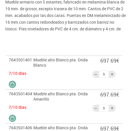
Mueble armario con 5 estantes, fabricado en melamina blanca de
19 mm. de grosor, excepto trasera de 10 mm. Cantos de PVC de 2
mm. acabados por las dos caras. Puertas en DM melaminizado de
16 mm.con cantos redondeados y barnizados con barniz no
tóxico. Pies niveladores de PVC de 4 cm. de diámetro y 4 cm. de
altura, para evitar la humedad y desniveles que pueda tener el
suelo.PUERTAS INTERIORES ANTIATRAPAMIENTO DE DEDOS EN
SUCIERRE. Para completa seguridad este mueble debe ser
atornillado a la pared.
7643501401
Mueble alto Blanco pta. Onda
697.69€
Garantizado por los ensayos realizados en centro tecnológico de
Blanco
certificación de mobiliario TECNALIA.
7/10 días
Importante:
El mobiliario se pide por encargo. En caso de devolución no se
7643501404
Mueble alto Blanco pta. Onda
697.69€
abonará más del 90% del valor de la mercancía.
Amarillo
7/10 días
7643501406
Mueble alto Blanco pta. Onda
697.69€