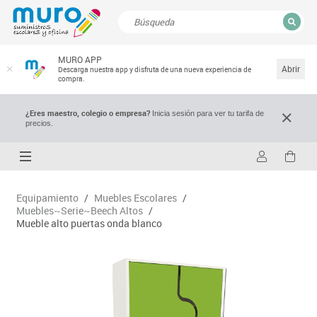
CERRAR
MURO APP
Resultados de la búsqueda
Abrir
Descarga nuestra app y disfruta de una nueva experiencia de
compra.
¿Eres maestro, colegio o empresa?
Inicia sesión para ver tu tarifa de
precios.
Equipamiento
/
Muebles Escolares
/
Muebles~Serie~Beech Altos
/
Mueble alto puertas onda blanco